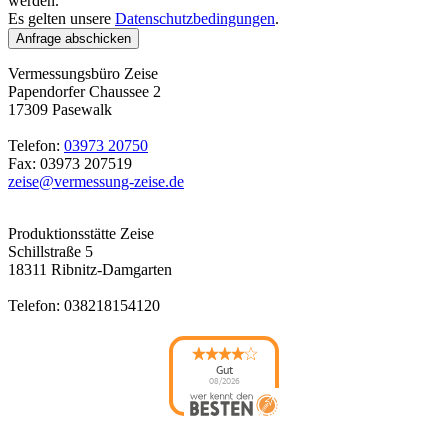
werden.
Es gelten unsere
Datenschutzbedingungen
.
Anfrage abschicken
Vermessungsbüro Zeise
Papendorfer Chaussee 2
17309 Pasewalk
Telefon:
03973 20750
Fax: 03973 207519
zeise@vermessung-zeise.de
Produktionsstätte Zeise
Schillstraße 5
18311 Ribnitz-Damgarten
Telefon: 038218154120
Gut
08/2026
Vermessungsbüro
Zeise Inh. Petra Zeise .
hat
4.13
von
5
Sternen
|
8
Vermessungsbüro