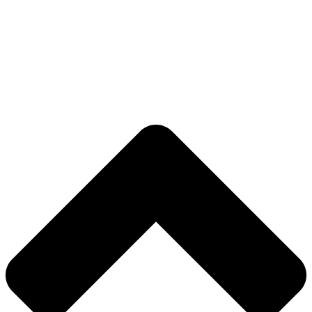
Zeise Inh. Petra Zeise
.
Bewertungen auf
werkenntdenBESTEN.de