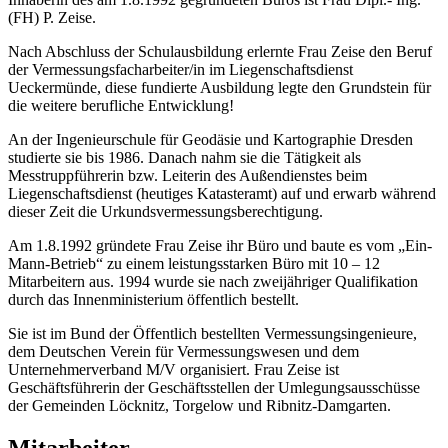
(FH) P. Zeise.
Nach Abschluss der Schulausbildung erlernte Frau Zeise den Beruf
der Vermessungsfacharbeiter/in im Liegenschaftsdienst
Ueckermünde, diese fundierte Ausbildung legte den Grundstein für
die weitere berufliche Entwicklung!
An der Ingenieurschule für Geodäsie und Kartographie Dresden
studierte sie bis 1986. Danach nahm sie die Tätigkeit als
Messtruppführerin bzw. Leiterin des Außendienstes beim
Liegenschaftsdienst (heutiges Katasteramt) auf und erwarb während
dieser Zeit die Urkunds­vermessungs­berechtigung.
Am 1.8.1992 gründete Frau Zeise ihr Büro und baute es vom „Ein-
Mann-Betrieb“ zu einem leistungsstarken Büro mit 10 – 12
Mitarbeitern aus. 1994 wurde sie nach zweijähriger Qualifikation
durch das Innenministerium öffentlich bestellt.
Sie ist im Bund der Öffentlich bestellten Vermessungsingenieure,
dem Deutschen Verein für Vermessungswesen und dem
Unternehmerverband M/V organisiert. Frau Zeise ist
Geschäftsführerin der Geschäftsstellen der Umlegungsausschüsse
der Gemeinden Löcknitz, Torgelow und Ribnitz-Damgarten.
Mitarbeiter